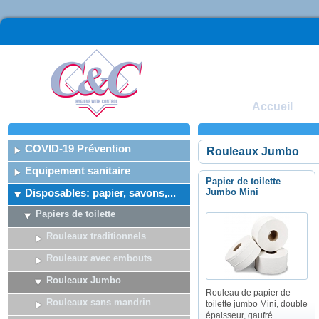
Accueil
COVID-19 Prévention
Rouleaux Jumbo
Equipement sanitaire
Papier de toilette
Disposables: papier, savons,...
Jumbo Mini
Papiers de toilette
Rouleaux traditionnels
Rouleaux avec embouts
Rouleaux Jumbo
Rouleau de papier de
Rouleaux sans mandrin
toilette jumbo Mini, double
épaisseur, gaufré