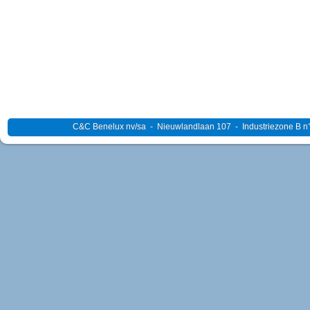
C&C Benelux nv/sa - Nieuwlandlaan 107 - Industriezone B n°4