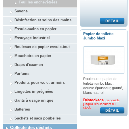
Feuilles enchevêtrées
Savons
Désinfection et soins des mains
Essuie-mains en papier
Papier de toilette
Essuyage industriel
Jumbo Maxi
Rouleaux de papier essuie-tout
Mouchoirs en papier
Draps d'examen
Parfums
Rouleau de papier de
Produits pour wc et urinoirs
toilette jumbo Maxi,
double épaisseur, gaufré,
Lingettes imprégnées
blanc naturel
Déstockage
Gants à usage unique
:
disponible
jusqu’à l’épuisement du
stock
Batteries
Sachets et sacs poubelles
Collecte des déchets