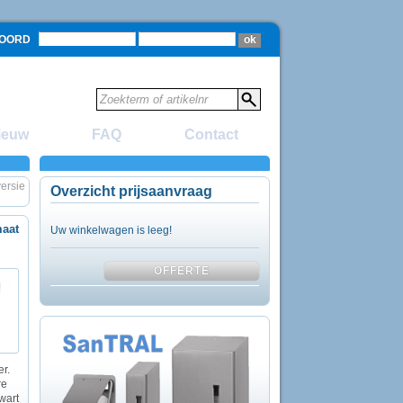
WOORD
ieuw
FAQ
Contact
versie
Overzicht prijsaanvraag
aat
Uw winkelwagen is leeg!
r.
re
zwart