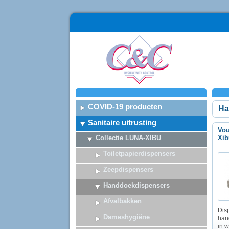
COVID-19 producten
Ha
Sanitaire uitrusting
Vo
Collectie LUNA-XIBU
Xib
Toiletpapierdispensers
Zeepdispensers
Handdoekdispensers
Afvalbakken
Dis
Dameshygiëne
han
in w