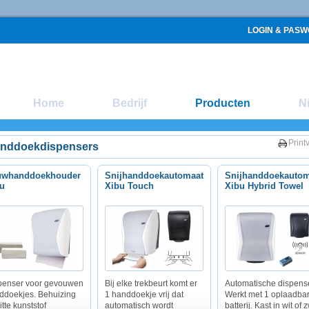
LOGIN & PAS
Home
Bedrijf
Producten
N
Print
nddoekdispensers
uwhanddoekhouder
Snijhanddoekautomaat
Snijhanddoekautom
u
Xibu Touch
Xibu Hybrid Towel
penser voor gevouwen
Bij elke trekbeurt komt er
Automatische dispense
ddoekjes. Behuizing
1 handdoekje vrij dat
Werkt met 1 oplaadba
itte kunststof
automatisch wordt
batterij.
Kast in wit of 