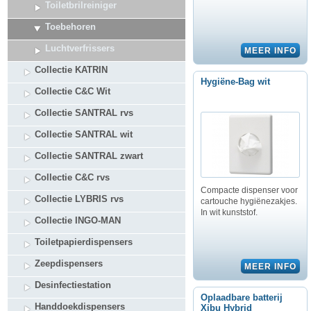
Toiletbrilreiniger
Toebehoren
Luchtverfrissers
Collectie KATRIN
Hygiëne-Bag wit
Collectie C&C Wit
Collectie SANTRAL rvs
Collectie SANTRAL wit
Collectie SANTRAL zwart
Collectie C&C rvs
Compacte dispenser voor
Collectie LYBRIS rvs
cartouche hygiënezakjes.
In wit kunststof.
Collectie INGO-MAN
Toiletpapierdispensers
Zeepdispensers
Desinfectiestation
Oplaadbare batterij
Handdoekdispensers
Xibu Hybrid