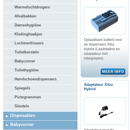
Warmeluchtdrogers
Afvalbakken
Dameshygiëne
Kledinghaakjes
Oplaadbare batterij voor
Luchtverfrissers
de dispensers Xibu
Hybrid (Laadstation en
Toiletborstels
adaptateur niet
inbegrepen)
Babycorner
Toilethygiëne
Handschoendispensers
Adaptateur Xibu
Spiegels
Hybrid
Pictogrammen
Sleutels
Disposables
Babycorner