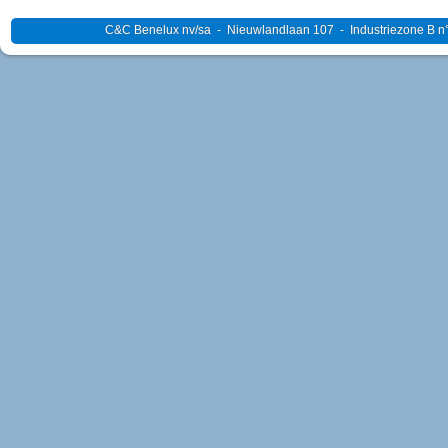
C&C Benelux nv/sa - Nieuwlandlaan 107 - Industriezone B n°4