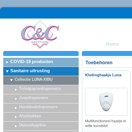
Home
COVID-19 producten
Toebehoren
Sanitaire uitrusting
Kledinghaakje Luna
Collectie LUNA-XIBU
Toiletpapierdispensers
Zeepdispensers
Handdoekdispensers
Afvalbakken
Multifunctioneel haakje in
Dameshygiëne
witte kunststof