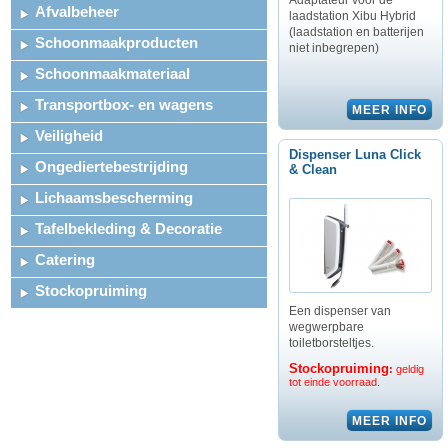
Adaptateur voor de
Afvalbeheer
laadstation Xibu Hybrid
(laadstation en batterijen
Schoonmaakproducten
niet inbegrepen)
Schoonmaakmateriaal
Transportbox- en wagens
Veiligheid
Dispenser Luna Click
Ongediertebestrijding
& Clean
Lichaamsbescherming
Tafelbekleding & Decoratie
Catering
Stockopruiming
Een dispenser van
wegwerpbare
toiletborsteltjes.
Stockopruiming
:
geldig
tot einde voorraad.