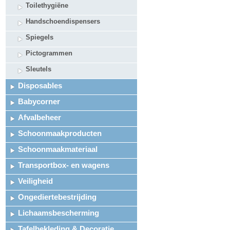
Toilethygiëne
Handschoendispensers
Spiegels
Pictogrammen
Sleutels
Disposables
Babycorner
Afvalbeheer
Schoonmaakproducten
Schoonmaakmateriaal
Transportbox- en wagens
Veiligheid
Ongediertebestrijding
Lichaamsbescherming
Tafelbekleding & Decoratie