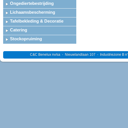
Ongediertebestrijding
Lichaamsbescherming
Tafelbekleding & Decoratie
Catering
Stockopruiming
C&C Benelux nv/sa - Nieuwlandlaan 107 - Industriezone B n°4