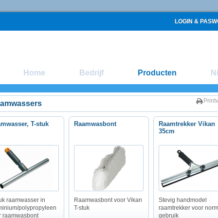
LOGIN & PAS
Home
Bedrijf
Producten
N
Print
amwassers
mwasser, T-stuk
Raamwasbont
Raamtrekker Vikan
35cm
tuk raamwasser in
Raamwasbont voor Vikan
Stevig handmodel
minium/polypropyleen
T-stuk
raamtrekker voor nor
r raamwasbont
gebruik