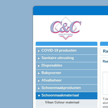
COVID-19 producten
Ra
Sanitaire uitrusting
Raa
Disposables
Babycorner
Afvalbeheer
Schoonmaakproducten
Schoonmaakmateriaal
T-s
Vikan Colour materiaal
alu
voo