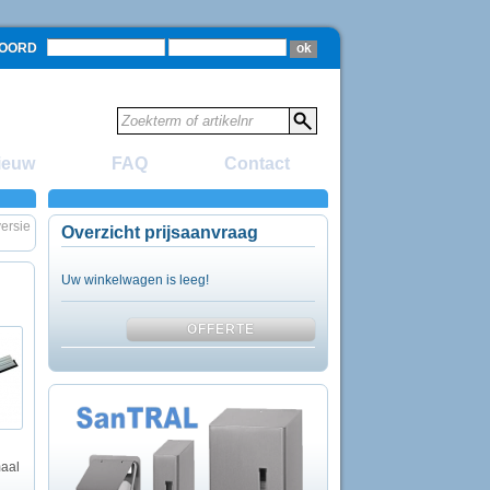
WOORD
ieuw
FAQ
Contact
versie
Overzicht prijsaanvraag
Uw winkelwagen is leeg!
maal