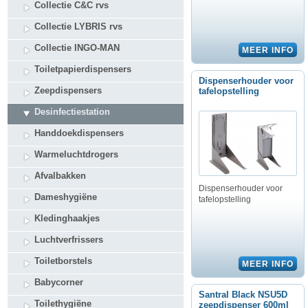
Collectie C&C rvs
Collectie LYBRIS rvs
Collectie INGO-MAN
Toiletpapierdispensers
Dispenserhouder voor
Zeepdispensers
tafelopstelling
Desinfectiestation
Handdoekdispensers
Warmeluchtdrogers
Afvalbakken
Dispenserhouder voor
Dameshygiëne
tafelopstelling
Kledinghaakjes
Luchtverfrissers
Toiletborstels
Babycorner
Santral Black NSU5D
Toilethygiëne
zeepdispenser 600ml